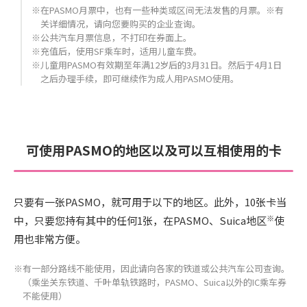
※在PASMO月票中，也有一些种类或区间无法发售的月票。※有
关详细情况，请向您要购买的企业查询。
※公共汽车月票信息，不打印在券面上。
※充值后，使用SF乘车时，适用儿童车费。
※儿童用PASMO有效期至年满12岁后的3月31日。然后于4月1日
之后办理手续，即可继续作为成人用PASMO使用。
可使用PASMO的地区以及可以互相使用的卡
只要有一张PASMO，就可用于以下的地区。
此外，10张卡当
※
中，只要您持有其中的任何1张，在PASMO、Suica地区
使
用也非常方便。
※有一部分路线不能使用，因此请向各家的铁道或公共汽车公司查询。
（乘坐关东铁道、千叶单轨铁路时，PASMO、Suica以外的IC乘车券
不能使用）