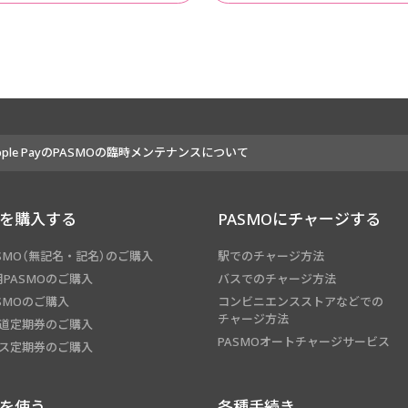
pple PayのPASMOの臨時メンテナンスについて
Oを購入する
PASMOにチャージする
SMO（無記名・記名）のご購入
駅でのチャージ方法
PASMOのご購入
バスでのチャージ方法
SMOのご購入
コンビニエンスストアなどでの
チャージ方法
鉄道定期券のご購入
PASMOオートチャージサービス
バス定期券のご購入
Oを使う
各種手続き