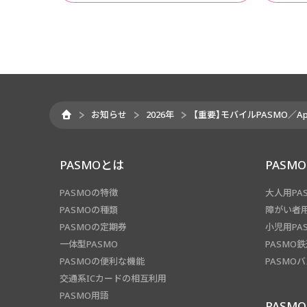
お知らせ
2026年
【重要】モバイルPASMO／A
PASMOとは
PASM
PASMOの特徴
大人用PA
PASMOの種類
障がい者用
PASMOの定期券
小児用PA
一体型PASMO
PASMO
PASMOの便利な機能
PASMO
交通系ICカードの相互利用
PASMO用語
PASM