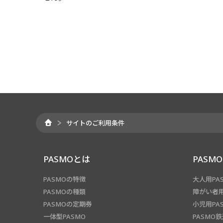
サイトのご利用条件
PASMOとは
PASM
PASMOの特徴
大人用PA
PASMOの種類
障がい者用
PASMOの定期券
小児用PA
一体型PASMO
PASMO