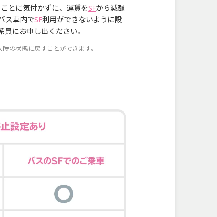
ることに気付かずに、運賃を
SF
から減額
バス車内で
SF
利用ができないように設
係員にお申し出ください。
入時の状態に戻すことができます。