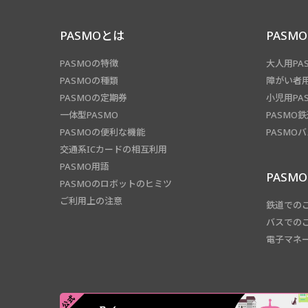
PASMOとは
PASM
PASMOの特徴
大人用PA
PASMOの種類
障がい者用
PASMOの定期券
小児用PA
一体型PASMO
PASMO
PASMOの便利な機能
PASMO
交通系ICカードの相互利用
PASMO用語
PASM
PASMOのロボットのヒミツ
ご利用上の注意
鉄道での
バスでの
電子マネ