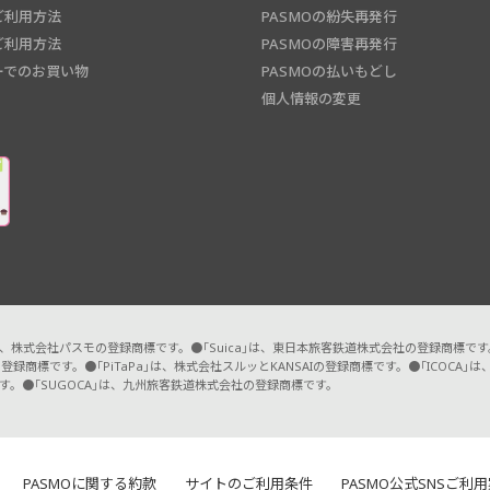
ご利用方法
PASMOの紛失再発行
ご利用方法
PASMOの障害再発行
ーでのお買い物
PASMOの払いもどし
個人情報の変更
O」は、株式会社パスモの登録商標です。●「Suica」は、東日本旅客鉄道株式会社の登録商標で
登録商標です。●「PiTaPa」は、株式会社スルッとKANSAIの登録商標です。●「ICOC
す。●「SUGOCA」は、九州旅客鉄道株式会社の登録商標です。
PASMOに関する約款
サイトのご利用条件
PASMO公式SNSご利