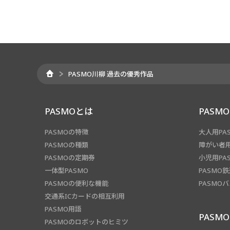
PASMO川柳 過去の優秀作品
PASMOとは
PASM
PASMOの特徴
大人用PA
PASMOの種類
障がい者用
PASMOの定期券
小児用PA
一体型PASMO
PASMO
PASMOの便利な機能
PASMO
交通系ICカードの相互利用
PASMO用語
PASM
PASMOのロボットのヒミツ