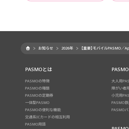
お知らせ
2026年
【重要】モバイルPASMO／A
PASMOとは
PASM
PASMOの特徴
大人用PA
PASMOの種類
障がい者用
PASMOの定期券
小児用PA
一体型PASMO
PASMO
PASMOの便利な機能
PASMO
交通系ICカードの相互利用
PASMO用語
PASM