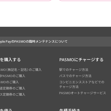
pple PayのPASMOの臨時メンテナンスについて
Oを購入する
PASMOにチャージする
SMO（無記名・記名）のご購入
駅でのチャージ方法
PASMOのご購入
バスでのチャージ方法
SMOのご購入
コンビニエンスストアなどでの
チャージ方法
鉄道定期券のご購入
PASMOオートチャージサービス
バス定期券のご購入
Oを使う
各種手続き