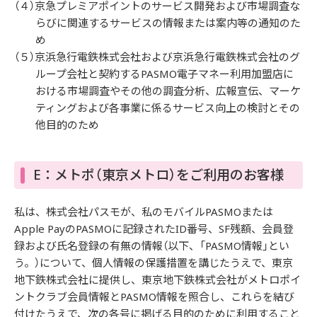
（４）京急プレミアポイントのサービス開発および市場調査な
らびに関連するサービスの情報または案内等の通知のた
め
（５）京浜急行電鉄株式会社および京浜急行電鉄株式会社のグ
ループ会社と契約するPASMO電子マネー利用加盟店に
おける市場調査やその他の調査分析、広報宣伝、マーケ
ティングおよび各事業に係るサービス向上の検討とその
他目的のため
E：メトポ（東京メトロ）をご利用のお客様
私は、株式会社パスモが、私のモバイルPASMOまたは
Apple PayのPASMOに記録されたID番号、SF残額、会員登
録および氏名登録の有無の情報（以下、「PASMO情報」とい
う。）について、個人情報の保護措置を講じたうえで、東京
地下鉄株式会社に提供し、東京地下鉄株式会社がメトロポイ
ントクラブ会員情報とPASMO情報を照合し、これらを結び
付けたうえで、次の各号に掲げる目的のために利用すること