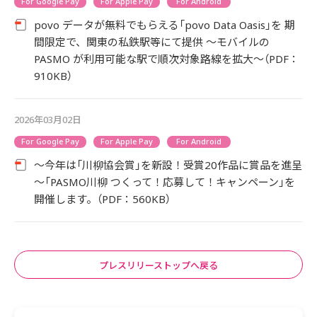
For Google Pay
For Apple Pay
For Android
povo データが無料でもらえる「povo Data Oasis」を 期
間限定で、関東の私鉄駅等にて提供 ～モバイルの
PASMO が利用可能な駅で順次対象路線を拡大～（PDF：
910KB）
2026年03月02日
For Google Pay
For Apple Pay
For Android
～今年は「川柳協会賞」を新設！受賞20作品に賞品を進呈
～「PASMO川柳 つくって！応募して！キャンペーン」を
開催します。（PDF：560KB）
プレスリリーストップへ戻る