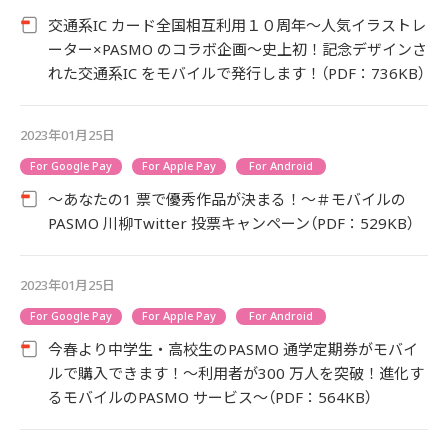
交通系IC カード全国相互利用１０周年～人気イラストレ
ーター×PASMO のコラボ企画～史上初！記念デザインさ
れた交通系IC をモバイルで発行します！（PDF：736KB）
2023年01月25日
For Google Pay
For Apple Pay
For Android
～あなたの1 票で優秀作品が決まる！～＃モバイルの
PASMO 川柳Twitter 投票キャンペーン（PDF：529KB）
2023年01月25日
For Google Pay
For Apple Pay
For Android
今春より中学生・高校生のPASMO 通学定期券がモバイ
ルで購入できます！～利用者が300 万人を突破！進化す
るモバイルのPASMO サービス～（PDF：564KB）